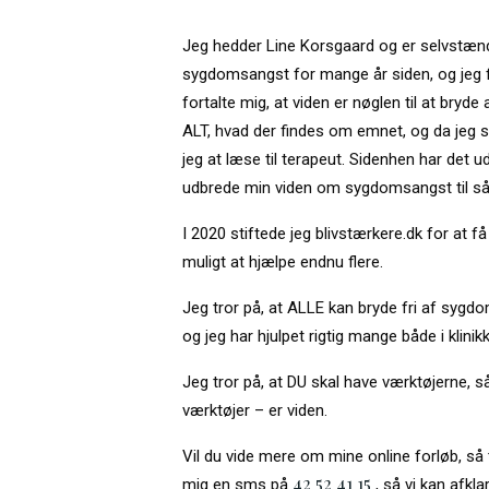
Jeg hedder Line Korsgaard og er selvstændig
sygdomsangst for mange år siden, og jeg f
fortalte mig, at viden er nøglen til at bryd
ALT, hvad der findes om emnet, og da jeg s
jeg at læse til terapeut. Sidenhen har det ud
udbrede min viden om sygdomsangst til s
I 2020 stiftede jeg blivstærkere.dk for at f
muligt at hjælpe endnu flere.
Jeg tror på, at ALLE kan bryde fri af sygdo
og jeg har hjulpet rigtig mange både i klin
Jeg tror på, at DU skal have værktøjerne, så
værktøjer – er viden.
Vil du vide mere om mine online forløb, så 
42 52 41 15
mig en sms på
, så vi kan afkl