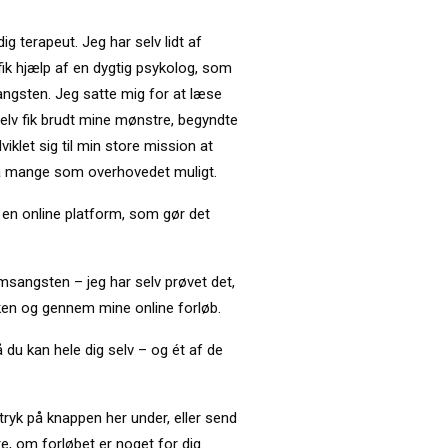
 terapeut. Jeg har selv lidt af
ik hjælp af en dygtig psykolog, som
e angsten. Jeg satte mig for at læse
elv fik brudt mine mønstre, begyndte
viklet sig til min store mission at
å mange som overhovedet muligt.
å en online platform, som gør det
msangsten – jeg har selv prøvet det,
ikken og gennem mine online forløb.
 du kan hele dig selv – og ét af de
tryk på knappen her under, eller send
are, om forløbet er noget for dig.