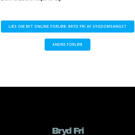
LÆS OM MIT ONLINE FORLØB: BRYD FRI AF SYGDOMSANGST
ANDRE FORLØB
Bryd Fri