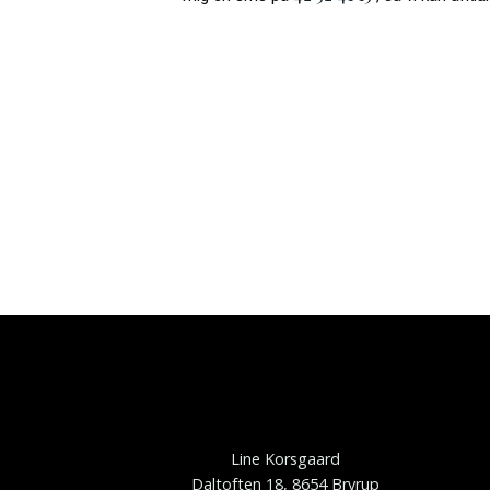
Line Korsgaard
Daltoften 18, 8654 Bryrup