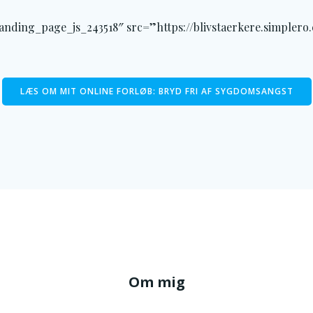
anding_page_js_243518″ src=”https://blivstaerkere.simplero
LÆS OM MIT ONLINE FORLØB: BRYD FRI AF SYGDOMSANGST
Om mig