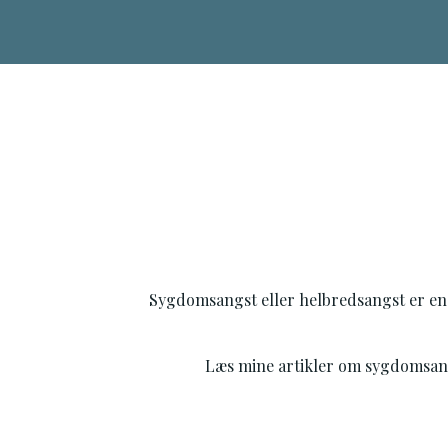
Videre
til
indhold
Sygdomsangst eller helbredsangst er en li
Læs mine artikler om sygdomsangst