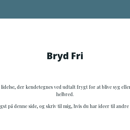
Bryd Fri
delse, der kendetegnes ved udtalt frygt for at blive syg eller
helbred.
 på denne side, og skriv til mig, hvis du har ideer til andre