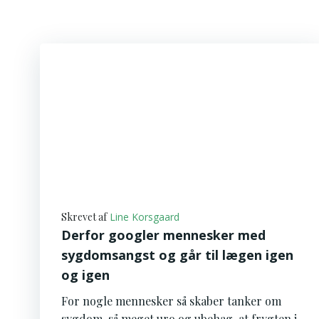
Skrevet af
Line Korsgaard
Derfor googler mennesker med
sygdomsangst og går til lægen igen
og igen
For nogle mennesker så skaber tanker om
sygdom, så meget uro og ubehag, at frygten i