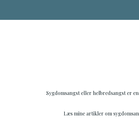
Videre
til
indhold
Sygdomsangst eller helbredsangst er en li
Læs mine artikler om sygdomsangst