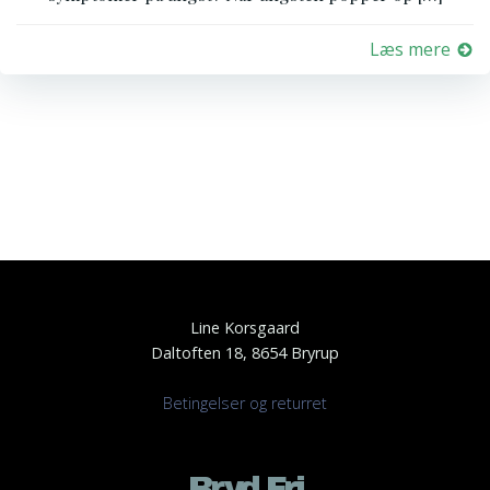
Læs mere
Line Korsgaard
Daltoften 18, 8654 Bryrup
Betingelser og returret
Bryd Fri