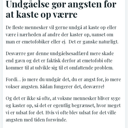
Undgåelse gør angsten for
at kaste op værre
De fleste mennesker vil gerne undgå at kaste op eller
være i nærheden af andre der kaster op, uanset om
man er emetofobiker eller ej. Det er ganske naturligt.
Desværre gør denne undgåelsesadfærd mere skade
end gavn og det er faktisk derfor at emetofobi ofte
kommer til at udvikle sig til et omfattende problem.
Fordi… jo mere du undgår det, du er angst for, jo mere
vokser angsten. Sådan fungerer det, desværre!
Og det er ikke så ofte, at voksne mennesker bliver syge
og kaster op, så det er egentlig begrænset, hvor meget
vi er udsat for det. Hvis vi ofte blev udsat for det ville
angsten med tiden forsvinde.