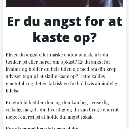
Er du angst for at
kaste op?
Bliver du angst eller måske endda panisk, når du
tænker på eller hører om opkast? Er du angst for
kvalme og holder du hele tiden øje med om din krop
udviser tegn på at skulle kaste op? Dette kaldes
emetofobi og det er faktisk en forholdsvis almindelig
lidelse.
Emetofobi hedder den, og den kan begrænse dig
virkelig meget i din hverdag og du kan bruge enormt
meget energi på at holde din angst i skak.
For eksempel kan det være at du: