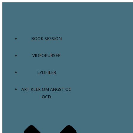
Videre
til
indhold
BOOK SESSION
VIDEOKURSER
LYDFILER
ARTIKLER OM ANGST OG
OCD