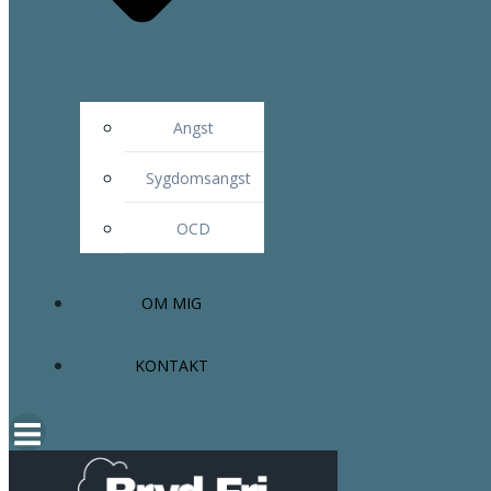
Angst
Sygdomsangst
OCD
OM MIG
KONTAKT