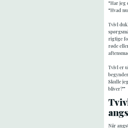
“Har jeg
“Hvad nu 
Tvivl duk
spørgsmål
rigtige f
røde elle
aftensm
Tvivl er 
begynder 
Skulle j
bliver?”
Tviv
angs
Når angst