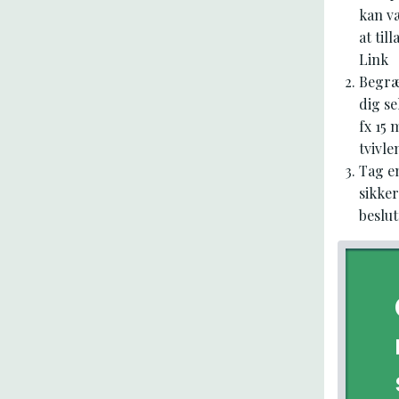
kan væ
at til
Link
Begræn
dig se
fx 15 
tvivle
Tag en
sikker
beslu