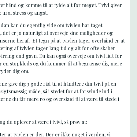
verhånd og komme til at fylde alt for meget. Tvivl giver
e uro, stress og angst.
dan kan du egentlig vide om tvivlen har taget
 det er jo naturligt at overveje sine muligheder og
serne heraf. Et tegn på at tvivlen tager overhånd er at
ering af tvivlen tager lang tid og alt for ofte skaber
irring end gavn. Du kan også overveje om tvivl lidt for
er en stopklods og du kommer til at begrænse dig mere
ryder dig om.
erne give dig 3 gode råd til at håndtere din tvivl på en
igtsmæssig måde, så i stedet for at forsvinde ind i
kerne du får mere ro og overskud til at være til stede i
g du oplever at være i tvivl, så prøv at:
er at tvivlen er der. Der er ikke noget i verden, vi