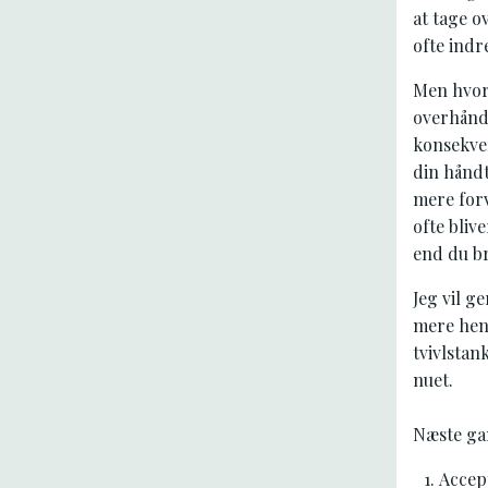
at tage o
ofte indr
Men hvor
overhånd,
konsekven
din håndt
mere forv
ofte bliv
end du b
Jeg vil g
mere hens
tvivlstan
nuet.
Næste gan
Accept