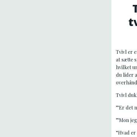
t
Tvivl er e
at sætte 
hvilket 
du lider 
overhånd
Tvivl du
”Er det n
”Mon jeg
“Hvad er 