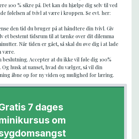
re 100 % sikre på. Det kan du hjælpe dig selv til ved
lade følelsen af tvivl at være i kroppen. Se evt. her:
se den tid du bruger på at håndtere din tvivl. Giv
lv et bestemt tidsrum til at tænke over dit dilemma
minutter. Når tiden er gået, så skal du øve dig i at lade
n være.
 beslutning. Accepter at du ikke vil føle dig 100%
. Og husk at uanset, hvad du vælger, så vil din
tning åbne op for ny viden og mulighed for læring.
Gratis 7 dages
minikursus om
sygdomsangst