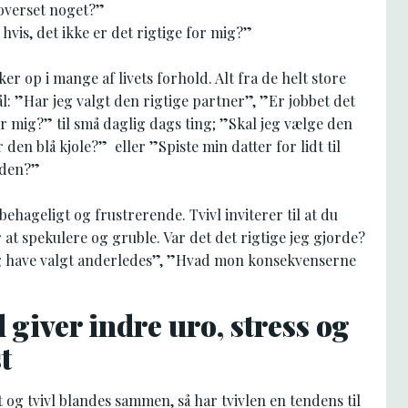
 overset noget?”
hvis, det ikke er det rigtige for mig?”
ker op i mange af livets forhold. Alt fra de helt store
: ”Har jeg valgt den rigtige partner”, ”Er jobbet det
or mig?” til små daglig dags ting; ”Skal jeg vælge den
r den blå kjole?” eller ”Spiste min datter for lidt til
aden?”
ubehageligt og frustrerende. Tvivl inviterer til at du
at spekulere og gruble. Var det det rigtige jeg gjorde?
eg have valgt anderledes”, ”Hvad mon konsekvenserne
l giver indre uro, stress og
t
 og tvivl blandes sammen, så har tvivlen en tendens til