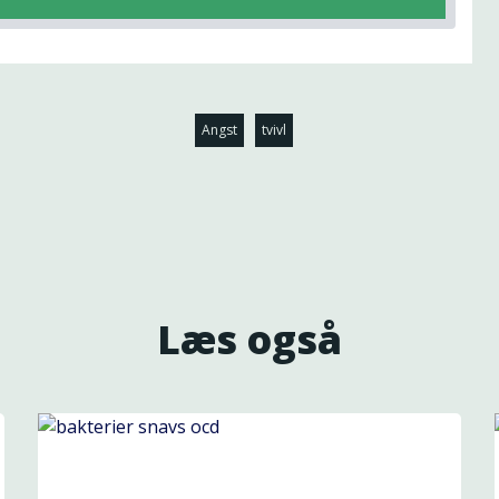
Angst
tvivl
Læs også