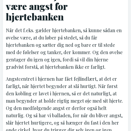
være angst for
hjertebanken
Når det f.eks. gælder hjertebanken, så kunne sådan en
øvelse være, at du løber på stedet, så du får
hjertebanken og sætter dig ned og bare er til stede
med de følelser og tanker, der kommer. Og den øvelse
gentager du igen og igen, fordi så vil din hjerne
gradvist forstå, at hjertebanken ikke er farligt.
Angstcentret i hjernen har fået fejlindlært, at det er
farligt, når hjertet begynder at slå hurtigt. Når først
den kobling er lavet i hjernen, så er det naturligt, at
man begynder at holde rigtig meget øje med sit hjerte.
Og den medfølgende angst er derfor også helt
naturlig. Og så har vi balladen, for når du bliver angst,
slår hjertet hurtigere, og så hænger du fast i den her
onde cirkel, hvor du trigger dig selv igen og igen.