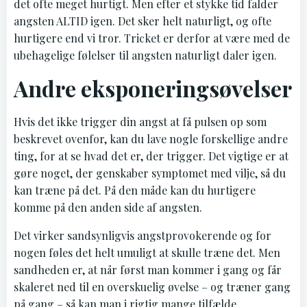
det ofte meget hurtigt. Men efter et stykke tid falder
angsten ALTID igen. Det sker helt naturligt, og ofte
hurtigere end vi tror. Tricket er derfor at være med de
ubehagelige følelser til angsten naturligt daler igen.
Andre eksponeringsøvelser
Hvis det ikke trigger din angst at få pulsen op som
beskrevet ovenfor, kan du lave nogle forskellige andre
ting, for at se hvad det er, der trigger. Det vigtige er at
gøre noget, der genskaber symptomet med vilje, så du
kan træne på det. På den måde kan du hurtigere
komme på den anden side af angsten.
Det virker sandsynligvis angstprovokerende og for
nogen føles det helt umuligt at skulle træne det. Men
sandheden er, at når først man kommer i gang og får
skaleret ned til en overskuelig øvelse – og træner gang
på gang – så kan man i rigtig mange tilfælde