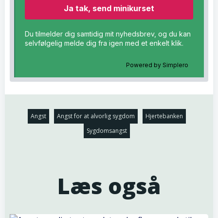
Du tilmelder dig samtidig mit nyhedsbrev, og du kan
selvfølgelig melde dig fra igen med et enkelt klik.
Powered by
Simplero
Angst
Angst for at alvorlig sygdom
Hjertebanken
Sygdomsangst
Læs også