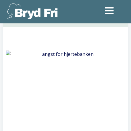
Videre
til
indhold