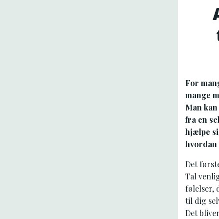
For mang
mange mi
Man kan 
fra en s
hjælpe si
hvordan d
Det første
Tal venlig
følelser,
til dig s
Det blive