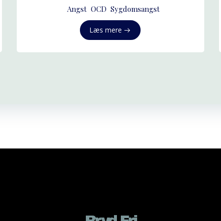
Angst
OCD
Sygdomsangst
Læs mere
Bryd Fri