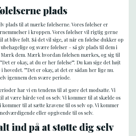
følelserne plads
elv plads til at mærke følelserne. Vores følelser er
ornemmelser i kroppen. Vores følelser vil rigtig gerne
il at blive følt. Så det vil sige, at når en følelse dukker op
 ubehagelige og svære følelser – så giv plads til dem i
 Mærk dem. Mærk hvordan følelsen mærkes, og sig til
 ”Det er okay, at du er her følelse”. Du kan sige det højt
e i hovedet. ”Det er okay, at det er sådan her lige nu.
selv igennem den svære periode.
erioder har vi en tendens til at gøre det modsatte. Vi
l at være hårde ved os selv. Vi kommer til at skælde os
Vi kommer til at sætte kravene til os selv op. Vi kommer
le nedværdigende eller opgivende til os selv.
lt ind på at støtte dig selv