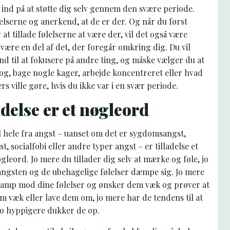
t ind på at støtte dig selv gennem den svære periode.
lserne og anerkend, at de er der. Og når du først
at tillade følelserne at være der, vil det også være
t være en del af det, der foregår omkring dig. Du vil
tand til at fokusere på andre ting, og måske vælger du at
og, bage nogle kager, arbejde koncentreret eller hvad
ers ville gøre, hvis du ikke var i en svær periode.
adelse er et nøgleord
l hele fra angst – uanset om det er sygdomsangst,
t, socialfobi eller andre typer angst – er tilladelse et
øgleord. Jo mere du tillader dig selv at mærke og føle, jo
angsten og de ubehagelige følelser dæmpe sig. Jo mere
 kamp mod dine følelser og ønsker dem væk og prøver at
m væk eller lave dem om, jo mere har de tendens til at
jo hyppigere dukker de op.