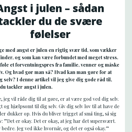
Angst i julen – sådan
tackler du de svære
følelser
e med angst er julen en rigtig svær tid, som vækker
nder, og som kan være forbundet med meget stress.
føle et forventningspres fra familie, venner og måske
elv. Og hvad gør man så? Hvad kan man gøre for at
g selv? I denne artikel vil jeg give dig gode råd til,
u tackler angst i julen.
, jeg vil råde dig til at gøre, er at være god ved dig selv.
t og hjælpsomt til dig selv. Giv dig selv lov til at have de
 der dukker op. Hvis du bliver trigget af små ting, så sig
elv: ”Det er okay. Det er okay, at jeg har det supersvært.
r bedre. Jeg ved ikke hvornår, og det er også okay.”