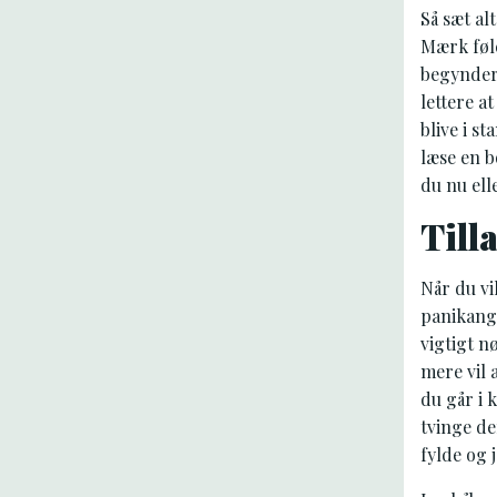
Så sæt al
Mærk føle
begynder 
lettere a
blive i s
læse en b
du nu ell
Till
Når du vi
panikangs
vigtigt n
mere vil 
du går i
tvinge de
fylde og 