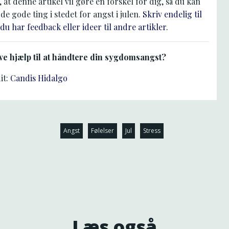
, at denne artikel vil gøre en forskel for dig, så du kan
 de gode ting i stedet for angst i julen.
Skriv endelig til
 du har feedback eller ideer til andre artikler.
ave hjælp til at håndtere din sygdomsangst?
it:
Candis Hidalgo
Angst
Følelser
Jul
Stress
Læs også