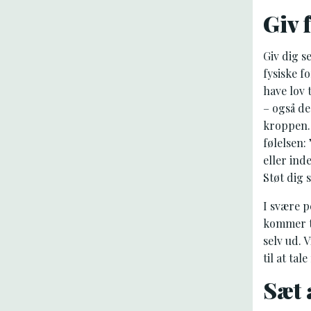
Giv 
Giv dig s
fysiske f
have lov t
– også de
kroppen.
følelsen:
eller ind
Støt dig 
I svære p
kommer ti
selv ud. 
til at ta
Sæt a