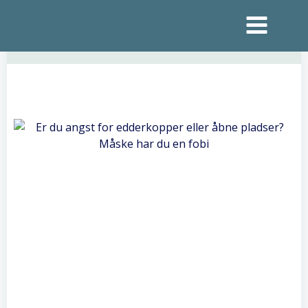
Videre
til
indhold