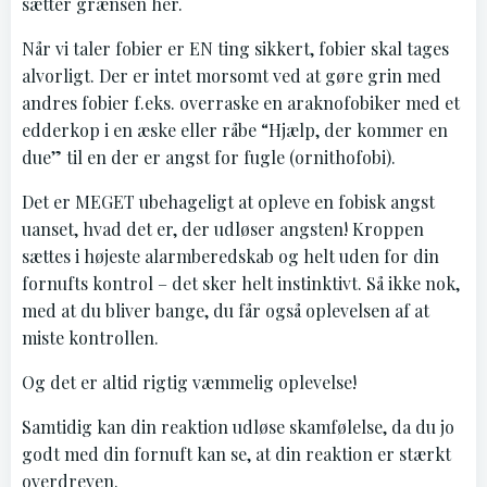
sætter grænsen her.
Når vi taler fobier er EN ting sikkert, fobier skal tages
alvorligt. Der er intet morsomt ved at gøre grin med
andres fobier f.eks. overraske en araknofobiker med et
edderkop i en æske eller råbe “Hjælp, der kommer en
due” til en der er angst for fugle (ornithofobi).
Det er MEGET ubehageligt at opleve en fobisk angst
uanset, hvad det er, der udløser angsten! Kroppen
sættes i højeste alarmberedskab og helt uden for din
fornufts kontrol – det sker helt instinktivt. Så ikke nok,
med at du bliver bange, du får også oplevelsen af at
miste kontrollen.
Og det er altid rigtig væmmelig oplevelse!
Samtidig kan din reaktion udløse skamfølelse, da du jo
godt med din fornuft kan se, at din reaktion er stærkt
overdreven.