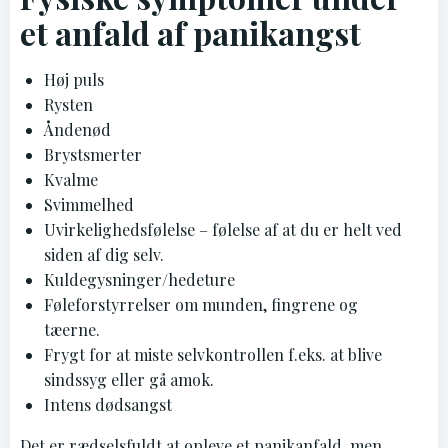
et anfald af panikangst
Høj puls
Rysten
Åndenød
Brystsmerter
Kvalme
Svimmelhed
Uvirkelighedsfølelse – følelse af at du er helt ved
siden af dig selv.
Kuldegysninger/hedeture
Føleforstyrrelser om munden, fingrene og
tæerne.
Frygt for at miste selvkontrollen f.eks. at blive
sindssyg eller gå amok.
Intens dødsangst
Det er rædselsfuldt at opleve et panikanfald, men