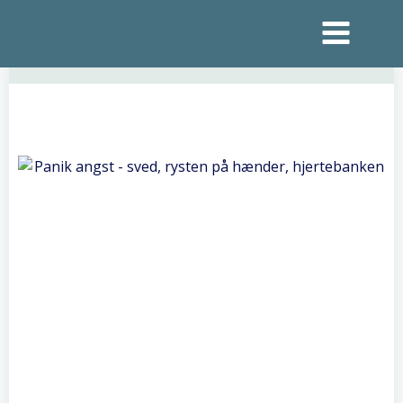
Videre
til
indhold